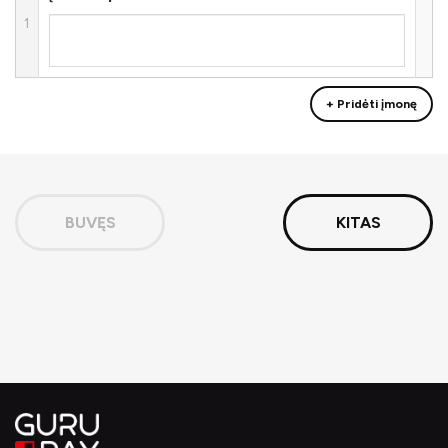
1
+ Pridėti įmonę
BUVĘS
KITAS