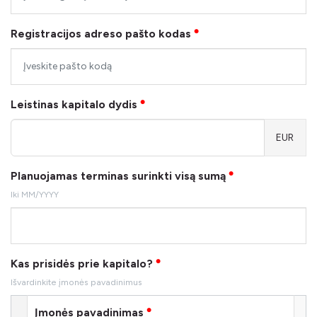
Registracijos adreso pašto kodas
●
Leistinas kapitalo dydis
●
EUR
Planuojamas terminas surinkti visą sumą
●
Iki MM/YYYY
Kas prisidės prie kapitalo?
●
Išvardinkite įmonės pavadinimus
Įmonės pavadinimas
●