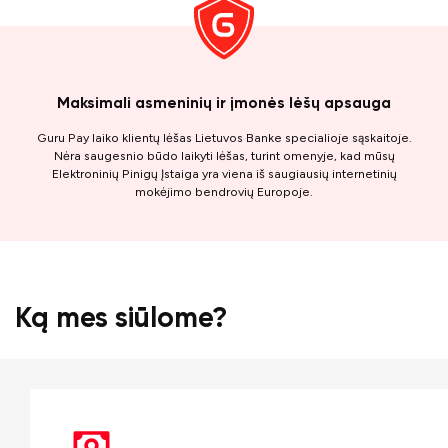
Maksimali asmeninių ir įmonės lėšų apsauga
Guru Pay laiko klientų lėšas Lietuvos Banke specialioje sąskaitoje.
Nėra saugesnio būdo laikyti lėšas, turint omenyje, kad mūsų
Elektroninių Pinigų Įstaiga yra viena iš saugiausių internetinių
mokėjimo bendrovių Europoje.
Ką mes siūlome?