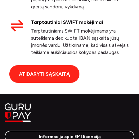
greitą sandorių vykdymą.
Tarptautiniai SWIFT mokėjimai
Tarptautiniams SWIFT mokėjimams yra
suteikiama dedikuota IBAN sąskaita jūsų
įmonės vardu. Užtikriname, kad visais atvejais
teikiame aukščiausios kokybės paslaugas.
ATIDARYTI SĄSKAITĄ
Informacija apie EMI licenciją