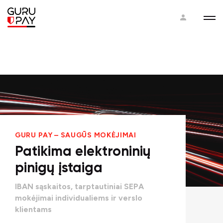
GURU PAY – SAUGŪS MOKĖJIMAI
Patikima elektroninių
pinigų įstaiga
IBAN sąskaitos, tarptautiniai SEPA
mokėjimai individualiems ir verslo
klientams