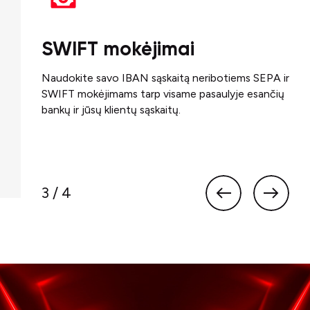
a
SWIFT mokėjimai
Li
– skirta
Naudokite savo IBAN sąskaitą neribotiems SEPA ir
Guru
rolę ir
SWIFT mokėjimams tarp visame pasaulyje esančių
inte
tinės
bankų ir jūsų klientų sąskaitų.
Dire
Dire
3 / 4